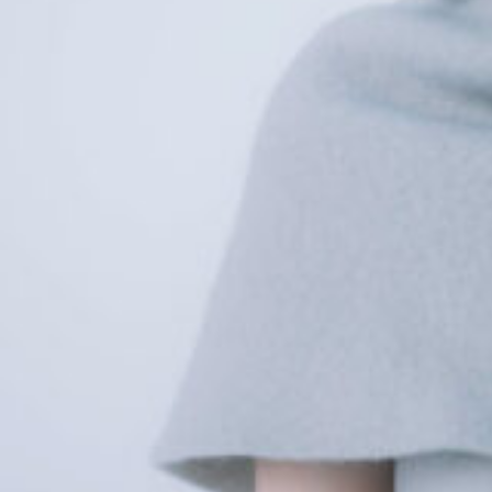
3_GSHOCK
#shine