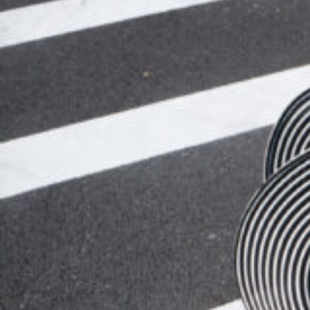
3_KanTeri_NYLON
#mowamowa
#back_shot