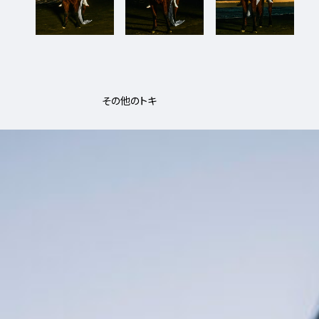
3_MarikaIto_Soen
#mowamowa
その他のトキ
3_KATE
#kirakira
#up-shot