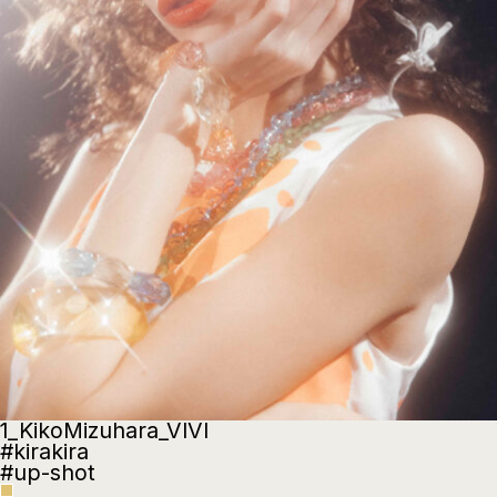
1_KikoMizuhara_VIVI
#kirakira
#up-shot