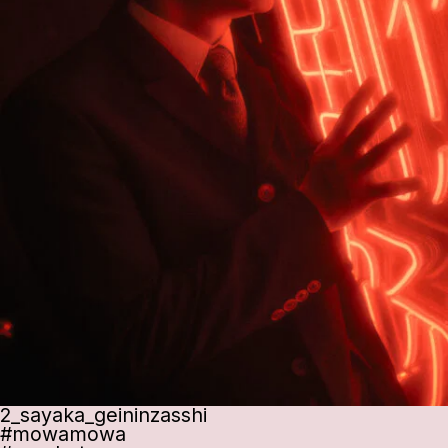
2_sayaka_geininzasshi
#mowamowa