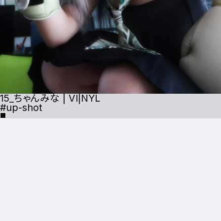
15_ちゃんみな | VI|NYL
#up-shot