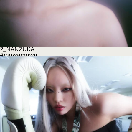
2_NANZUKA
#mowamowa
#up-shot