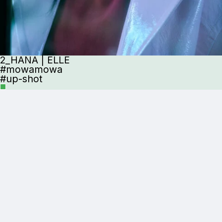
2_HANA | ELLE
#mowamowa
#up-shot