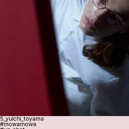
19_harutohikoki_geininzasshi
#mowamowa
#up-shot
5_yuichi_toyama
#mowamowa