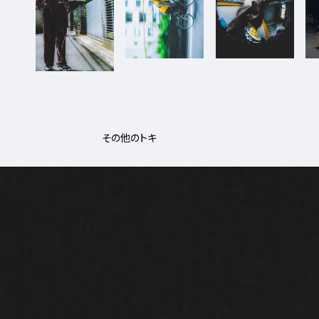
その他のトキ
4_Wpc.
#mowamowa
#medium-shot