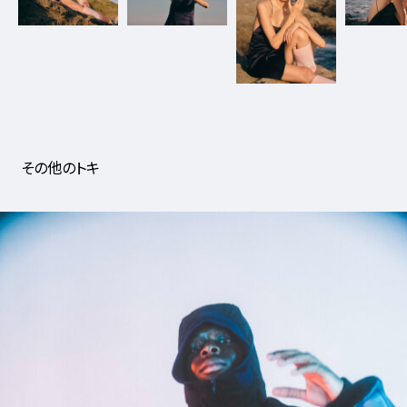
11_Y3_GRIND
その他のトキ