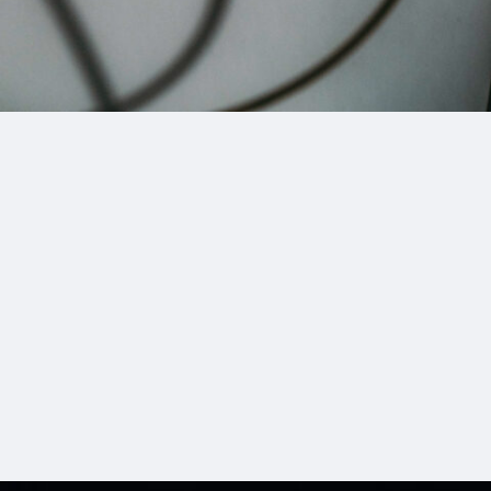
5_SLY_x_toki
#shine