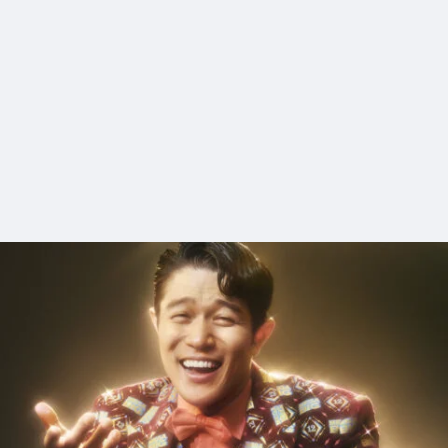
5_RIEHATA_atmos
#shine
#long_shot