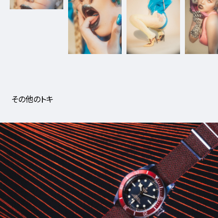
5_NanaKomatsu_BARFOUT
#shine
#medium-shot
その他のトキ