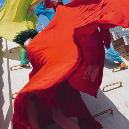
#kirakira
#lie-down