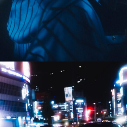
5_SANN
#shine
#long_shot
#chair