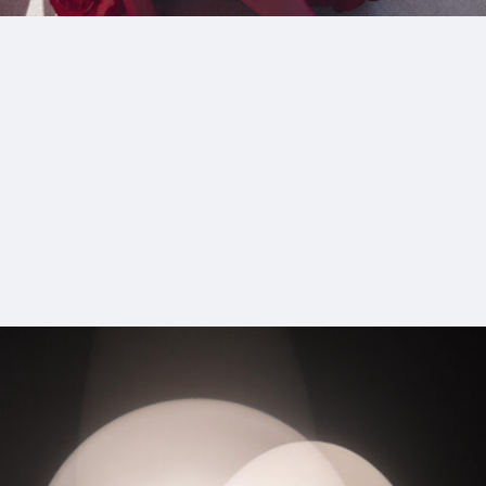
5_RYUNOSUKE OKAZAKI_METALmagazine
#shine
#long_shot