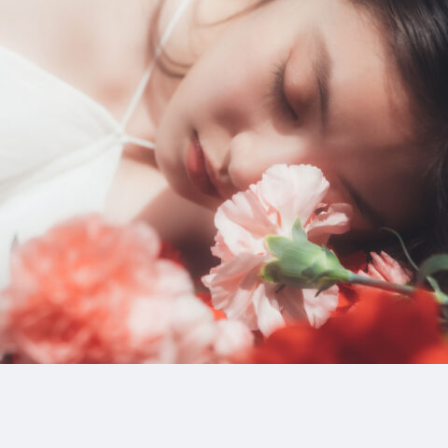
5_modetookimochi_SPUR
#medium-shot