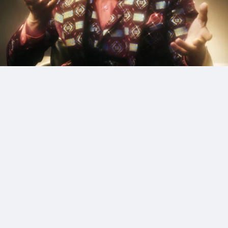
5_HOLIDAY_SPUR
#shine
#medium-shot
#city