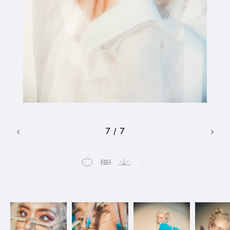
7
/
7