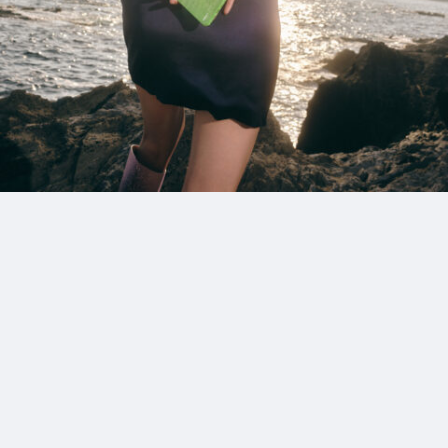
12_KawasakiBraveThunders