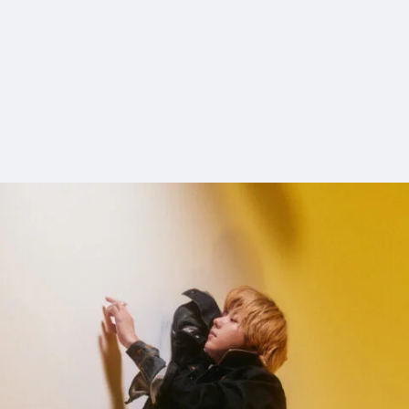
12_OK
#shine
#long_shot
#chair