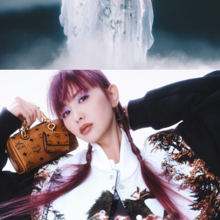
11_ちゃんみな | VI|NYL
#long_shot
#city