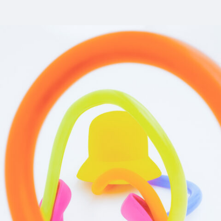
12_canadagoose_spur
#mowamowa
#long_shot