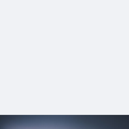
#mowamowa
#long_shot