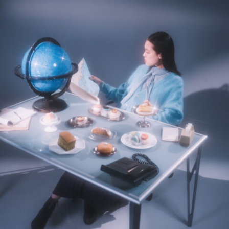
12_NicOtiNe
#mowamowa
#up-shot