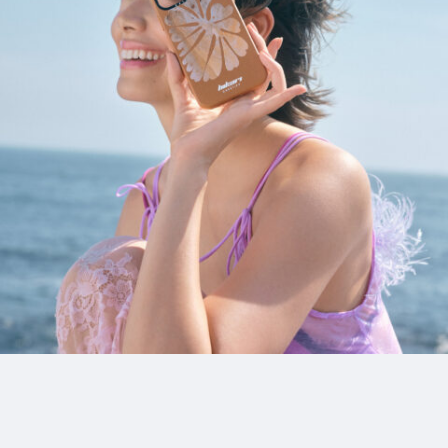
12_Kitsune_enka_MG
#kirakira
#medium-shot