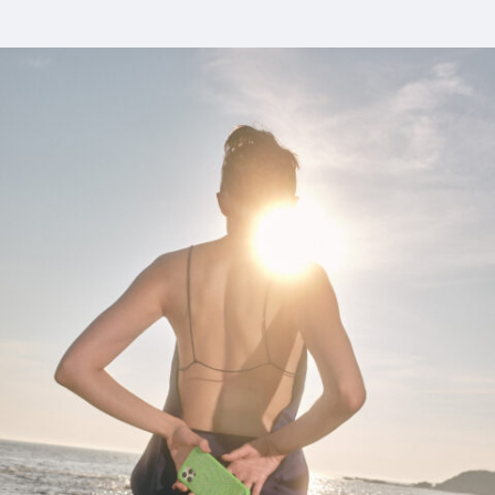
11_SIRUP
#shine
#long_shot