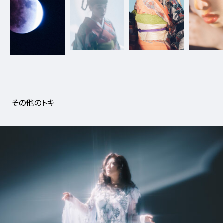
11_NanaKomatsu_WOW
#long_shot
#chair
その他のトキ