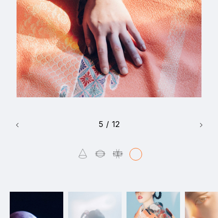
5
/
12