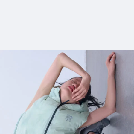
12_BODYCONSCIOUS_IDJapan
#shine
#long_shot