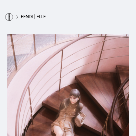
FENDI | ELLE