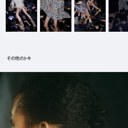
8_SLY_x_toki
#shine
#water
その他のトキ