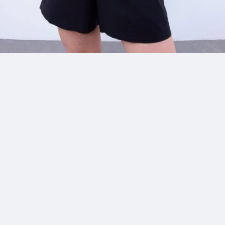
8_KAYAKO | GINZA
#mowamowa
#long_shot