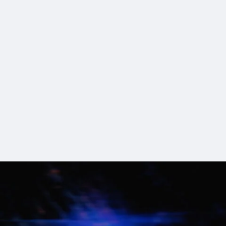
8_ZeroTokyo_nylon
#long_shot