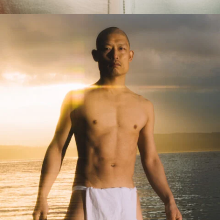
8_RIEHATA_atmos
#shine
#long_shot