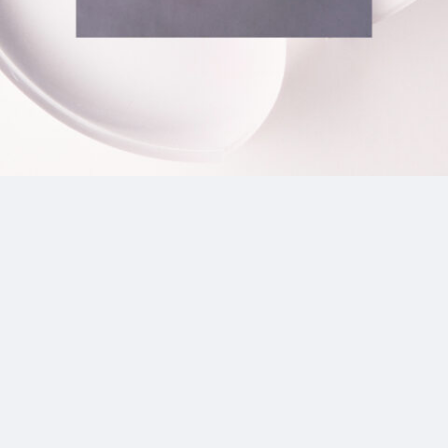
8_NicOtiNe