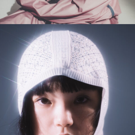
8_Them magazine
#mowamowa
#long_shot