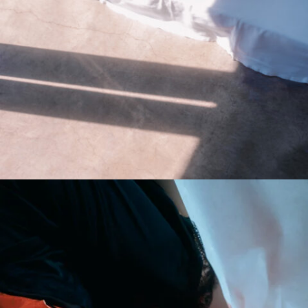
#kirakira
#parts-shot