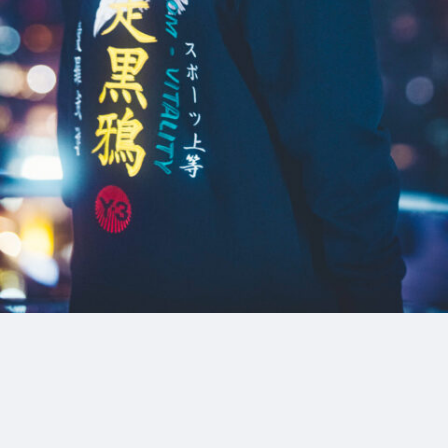
8_Zoff
#mowamowa
#lie-down