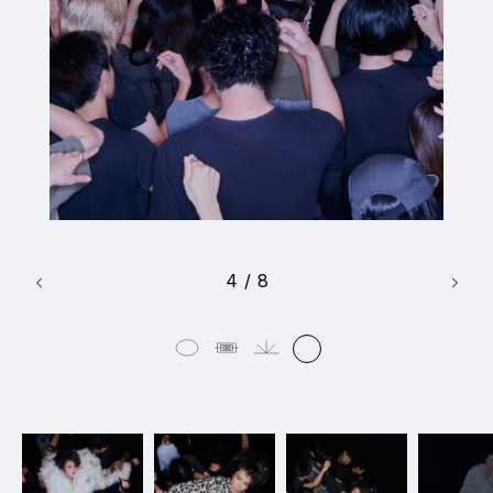
4
/
8