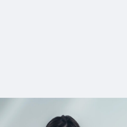
8_hanathubaki
#shine
#long_shot