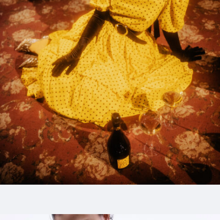
8_MARIABLACK
#shine
#lie-down
#mirror