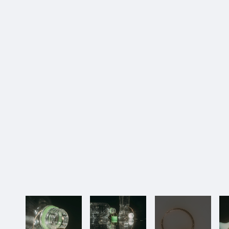
11_ちゃんみな | VI|NYL
#long_shot
#city