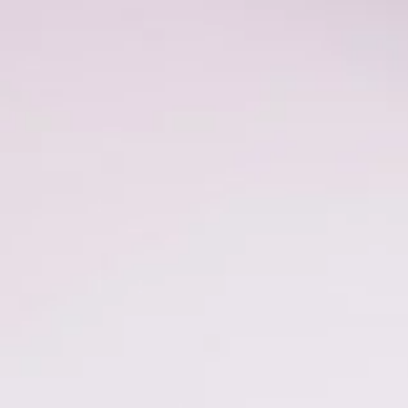
11_MasatakaKubota_BARFOUT
#mowamowa
#long_shot