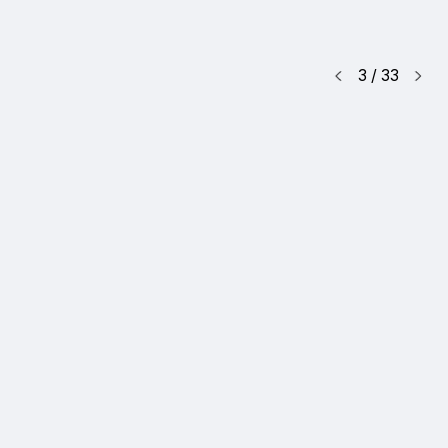
3
/
33