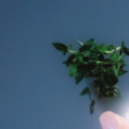
12_OK
#shine
#long_shot
#chair