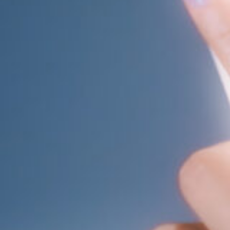
11_SLY_2021SS
#shine
#long_shot
#flower