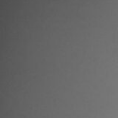
7_BAG | GINZA
#medium-shot
#nature