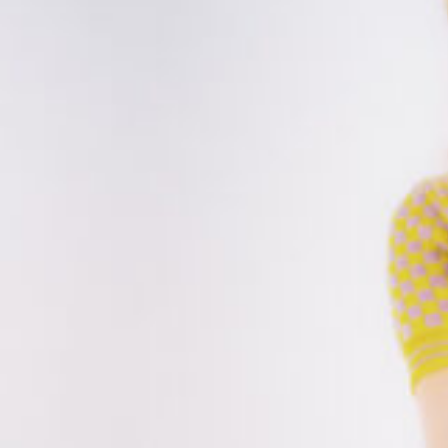
7_KAYAKO | GINZA
#mowamowa
#medium-shot