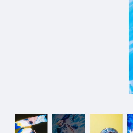
7_ASICS_x_MITA_ASICS
#shine
#long_shot