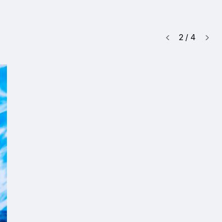
2
/
4