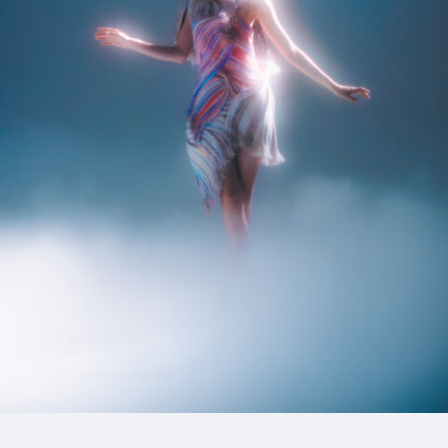
11_SLY_2021SS
#shine
#long_shot
#flower
12_harutohikoki_geininzasshi
#mowamowa
#lie-down