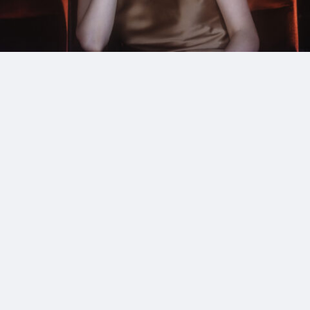
12_Lintoshiteshigure
#mowamowa
#medium-shot