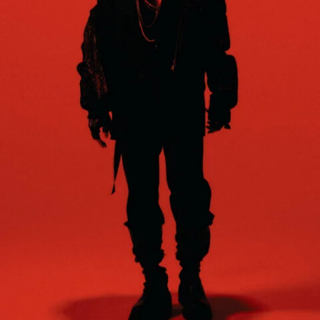
12_ete
#kirakira
#long_shot
#dog