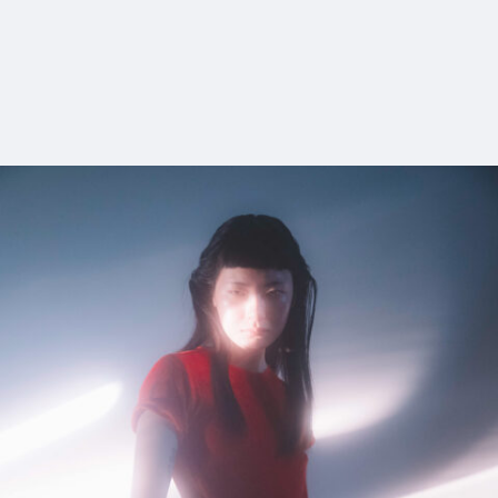
12_KikoMizuhara_WOW
#shine