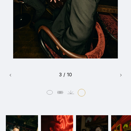
3
/
10