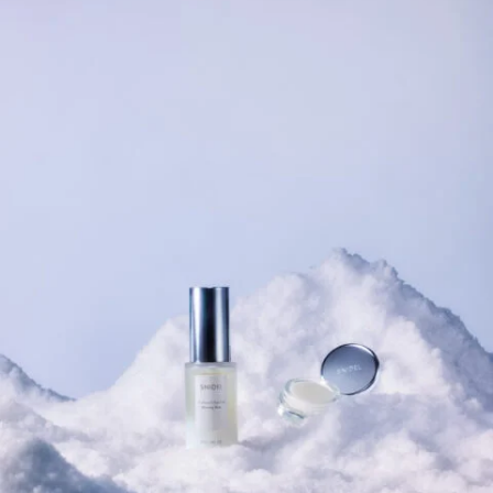
12_ERINA
#shine