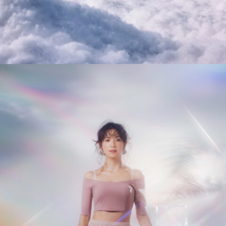
12_¥ØU$UK€ ¥UK1MAT$U | 2026
#mowamowa
#long_shot