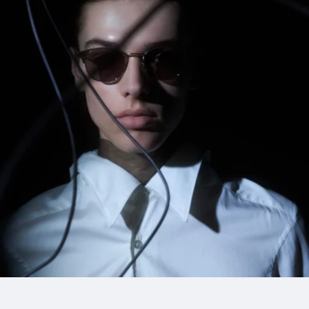
12_miyashitapark