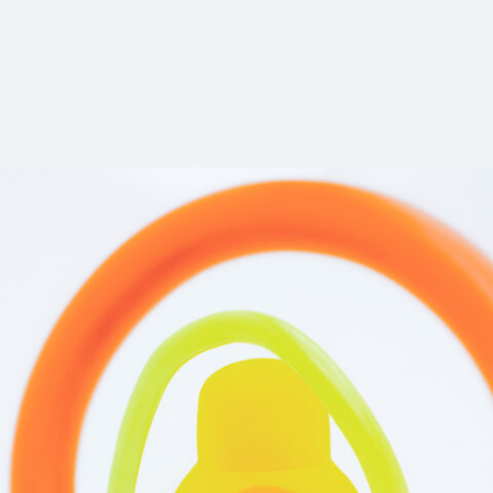
11_marcjacobs
#mowamowa
#long_shot