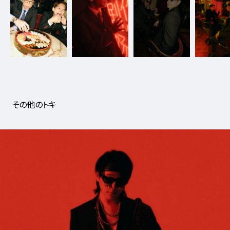
12_MARIABLACK
#shine
#medium-shot
その他のトキ