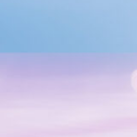
4_kiann_Shimokitazawa
#shine
#long_shot