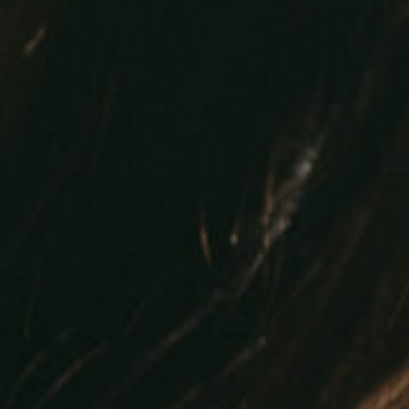
4_karrimor_F_CE
#shine
#long_shot