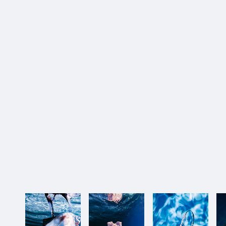
4_Coming soon…_BRUTUS
#shine
#up-shot