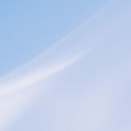
4_GENTLE MONSTER
#kirakira
#long_shot
#mirror