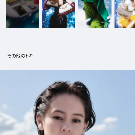
#parts-shot
その他のトキ