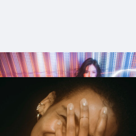
1_DetroitHiphop_HEADSTOKYO
#shine
#up-shot