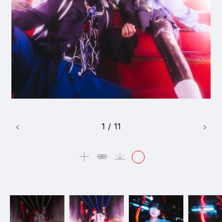
1
/
11
1_kishitakano_geininzasshi
#mowamowa
#long_shot