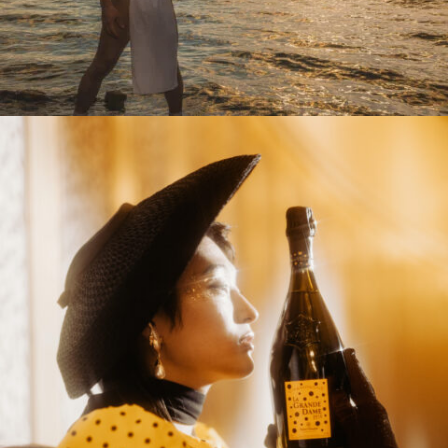
1_JimmyChoo_HYPEBEAST
#mowamowa
#long_shot