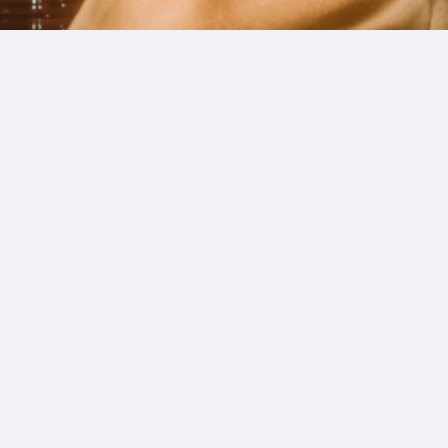
1_imma
#shine
#up-shot