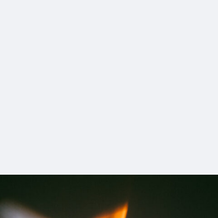
1_HADO_BRUTUS
#shine
#long_shot