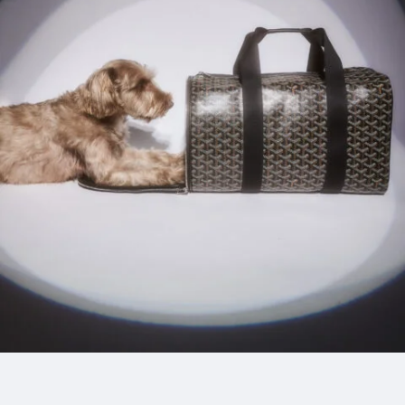
1_freee
#mowamowa