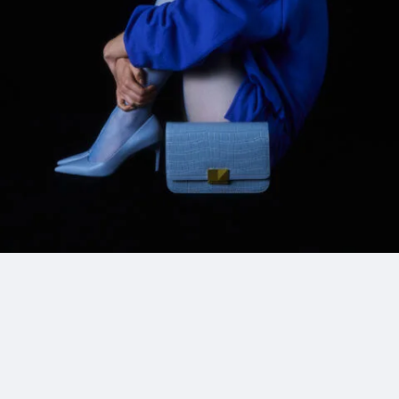
1_EmiSuzuki_MAQUIA
#shine
#lie-down