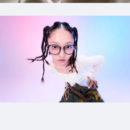
1_heralbony
#mowamowa
#parts-shot