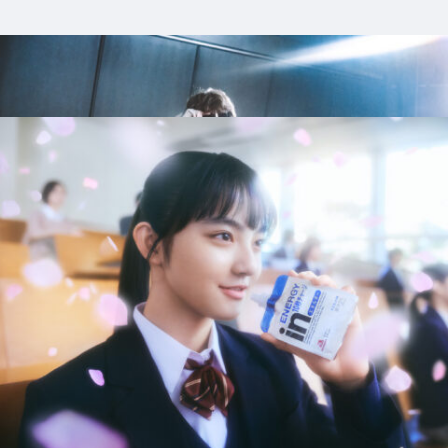
1_CASETiFY
#shine
#back_shot
#nature