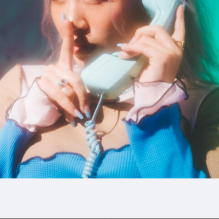
#mowamowa
#lie-down