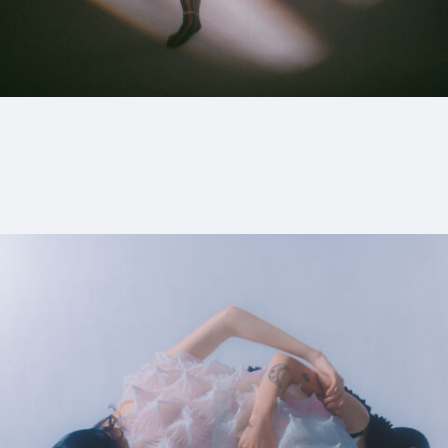
1_HANA | ELLE
#mowamowa
#medium-shot