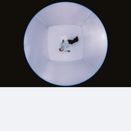
1_ete
#kirakira