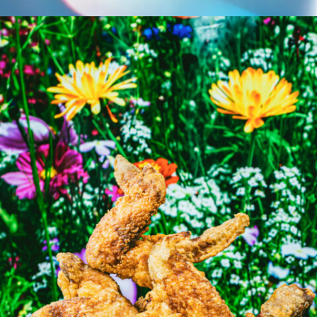
1_harutohikoki_geininzasshi
#mowamowa
#up-shot