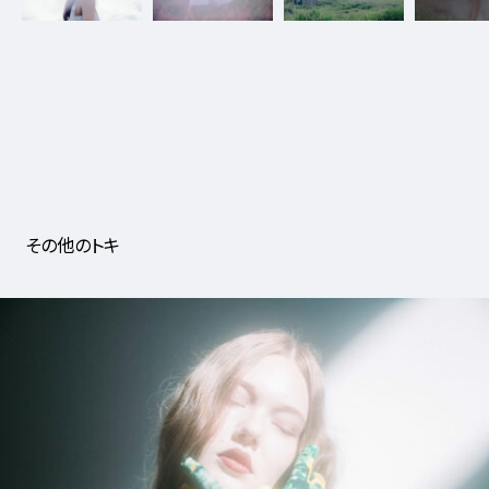
#back_shot
その他のトキ