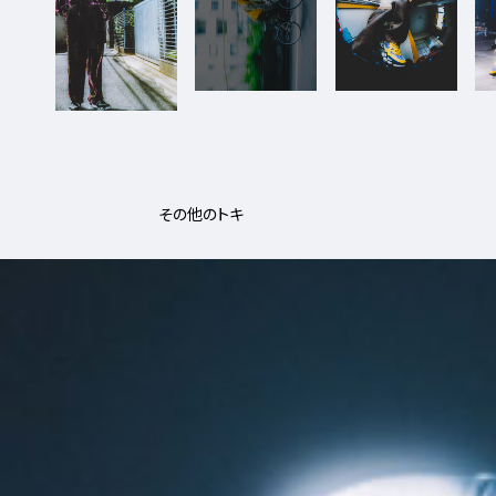
その他のトキ
9_BUNZABURO
#shine
#medium-shot