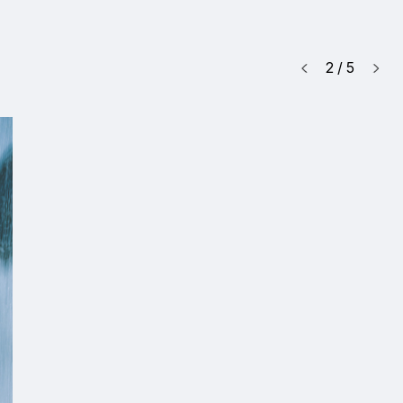
2
/
5