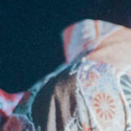
8_MASERATI_WWD
#mowamowa
#parts-shot