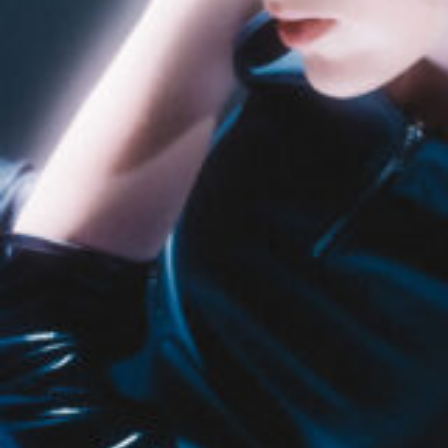
8_OK
#shine
#long_shot