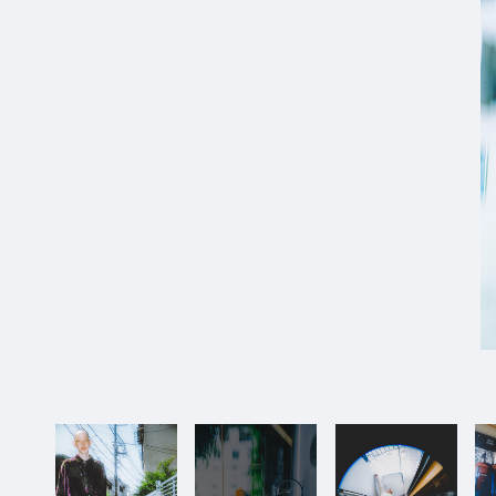
9_adieu
#mowamowa