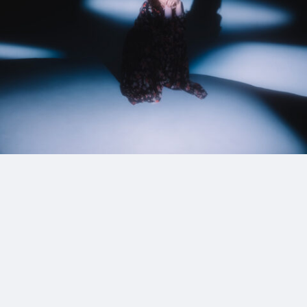
18_RYUNOSUKE OKAZAKI_METALmagazine
#shine
#long_shot