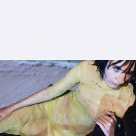
18_DAZEDKOREA
#mowamowa
#long_shot