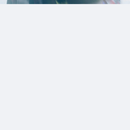
18_BUNZABURO
#shine
#long_shot