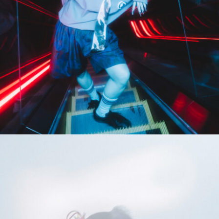
18_BALENCIAGA | SWAG
#mowamowa
#long_shot