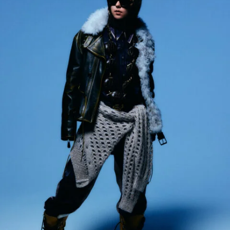
18_GIFT_SWAG
#mowamowa
#long_shot