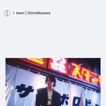
kiann | Shimokitazawa