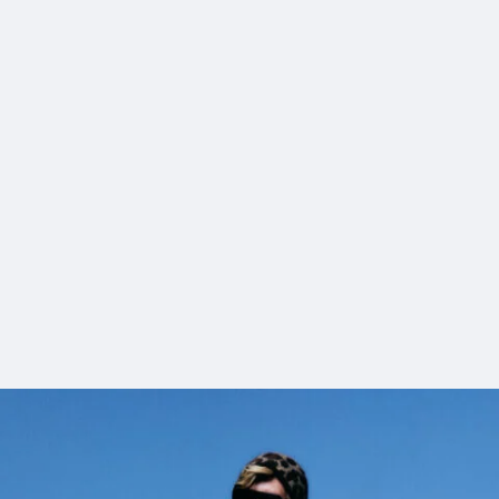
18_goen
#shine
#parts-shot