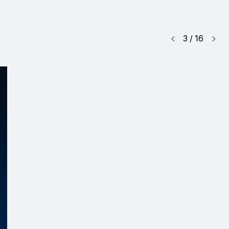
3
/
16