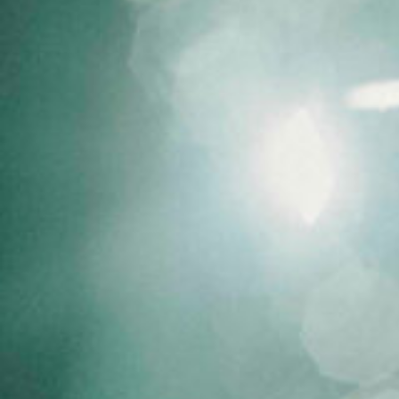
1_McDonalds | Junichi Okada