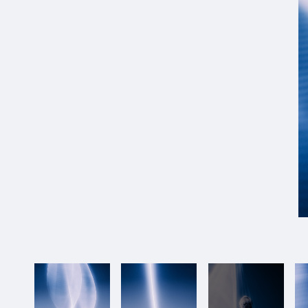
1_kom_i_waso
#long_shot