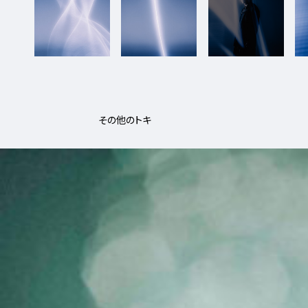
その他のトキ
1_NATSUMI_AlexanderMcQueen_GINZA
#shine
#long_shot