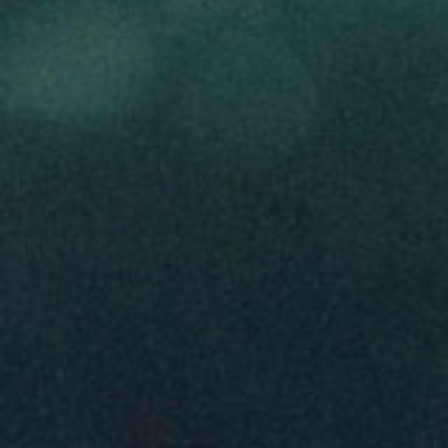
1_REEBOK | BEAMS
#kirakira
#up-shot