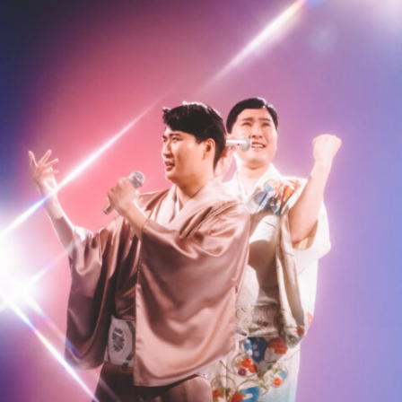
9_kinzokubatto_geininzassi
#kirakira
#long_shot