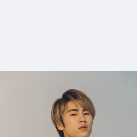
9_sushizanmai
#mowamowa
#long_shot