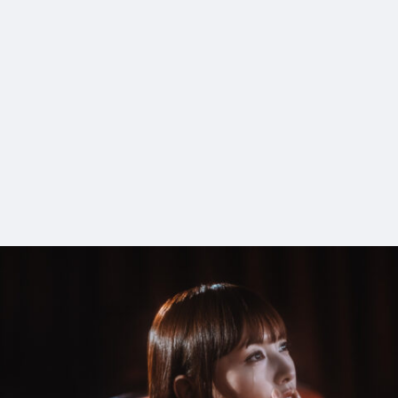
9_PALACESKATEBOARDS_x_THENORTHFACEP
#shine
#long_shot