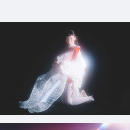
9_harutohikoki_geininzasshi
#mowamowa
#long_shot