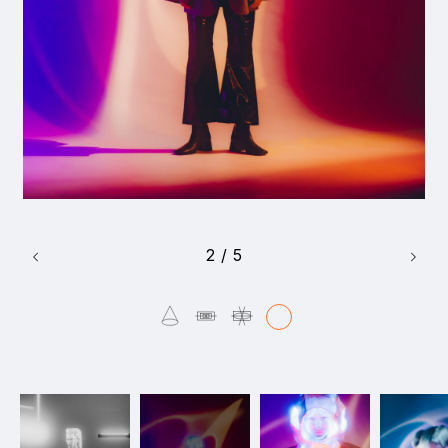
9_Esth
#mowamowa
#medium-shot
2
/
5