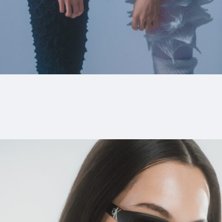
9_SLY_2021SS
#shine
#long_shot
#chair