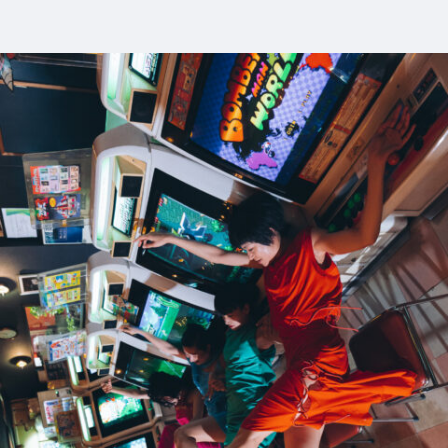
9_milet_GINZA
#shine
#mirror