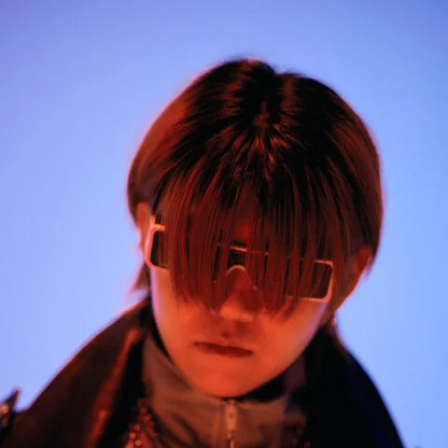
9_Emily_NYLON
#kirakira
#parts-shot