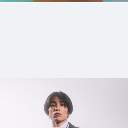
9_goen
#shine
#up-shot