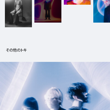
9_DetroitHiphop_HEADSTOKYO
その他のトキ
#shine
#back_shot