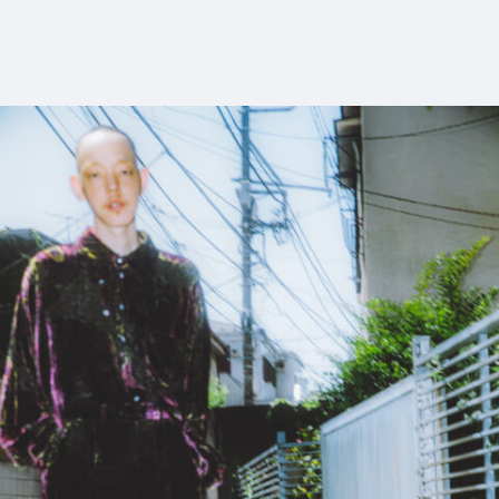
9_DAZEDKOREA
#mowamowa
#long_shot