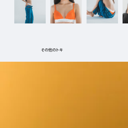
9_FILA
#up-shot
その他のトキ
9_DetroitHiphop_HEADSTOKYO
#shine
#back_shot