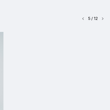
5
/
12