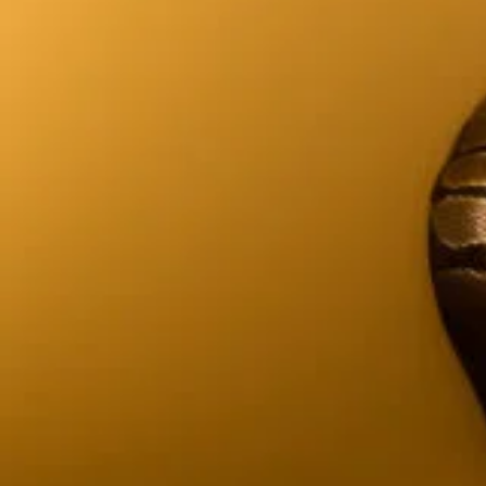
9_DaiginzaSweets_hanako