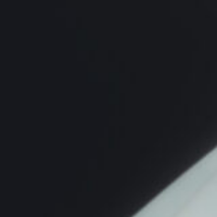
9_KikoMizuhara_WOW
#shine
#up-shot