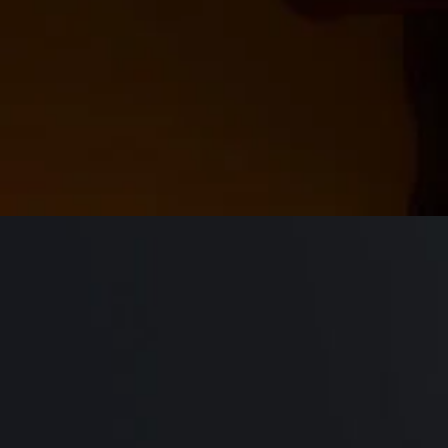
9_MEGA BIG
#mowamowa
#long_shot