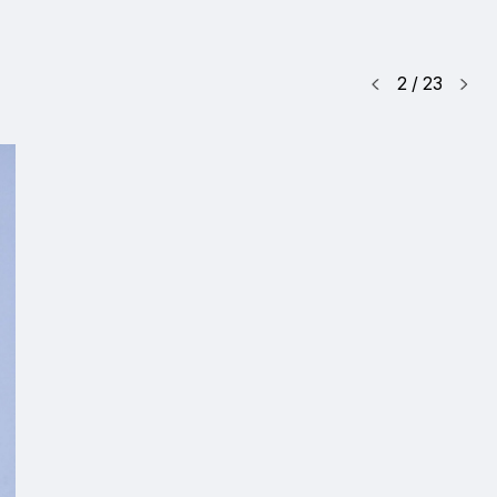
2
/
23