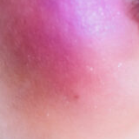
44_GIFT_SWAG
#mowamowa
#long_shot