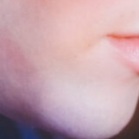
4_UNDERCOVER_VLADS_PRODISM
#shine
#medium-shot