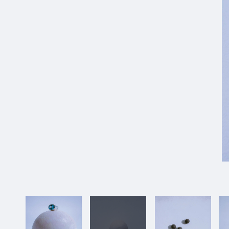
42_GIFT_SWAG
#mowamowa
#long_shot