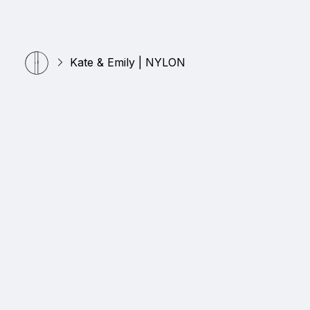
Kate & Emily | NYLON